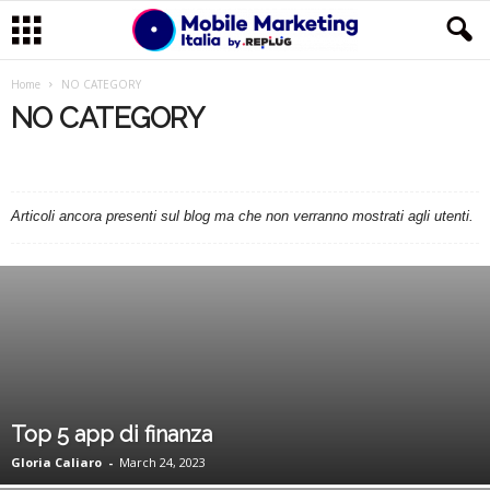
M
Home
NO CATEGORY
NO CATEGORY
o
CASE STUDIES
EVENTI
FEATURED
GLOSSARIO
b
LE MIGLIORI APP
MUST READ
NEWS & INSIGHTS
NO CATEGORY
PRODOTTO
RISORSE
STRATEGIA
Articoli ancora presenti sul blog ma che non verranno mostrati agli utenti.
i
l
e
M
a
Top 5 app di finanza
Gloria Caliaro
-
March 24, 2023
r