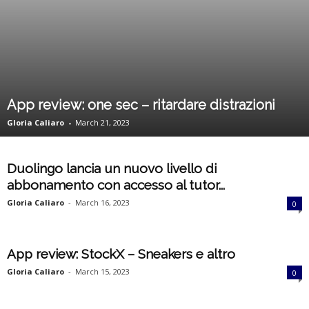
k
e
t
App review: one sec – ritardare distrazioni
i
Gloria Caliaro
-
March 21, 2023
n
Duolingo lancia un nuovo livello di
g
abbonamento con accesso al tutor...
I
Gloria Caliaro
-
March 16, 2023
0
t
App review: StockX – Sneakers e altro
a
Gloria Caliaro
-
March 15, 2023
0
l