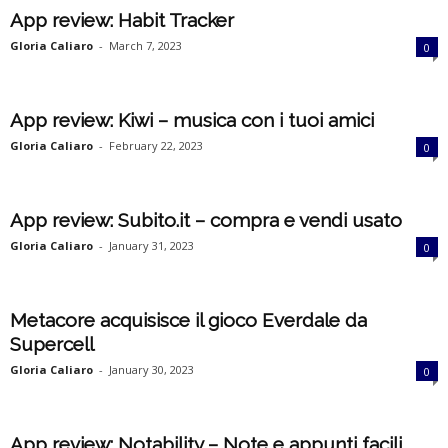
i
App review: Habit Tracker
Gloria Caliaro
-
March 7, 2023
0
a
App review: Kiwi – musica con i tuoi amici
Gloria Caliaro
-
February 22, 2023
0
App review: Subito.it – compra e vendi usato
Gloria Caliaro
-
January 31, 2023
0
Metacore acquisisce il gioco Everdale da
Supercell
Gloria Caliaro
-
January 30, 2023
0
App review: Notability – Note e appunti facili