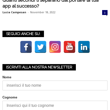
Quanti secondi ti separano dal portare la tua
i
app al successo?
Lucia Campesan
-
November 18, 2022
0
a
SEGUICI ANCHE SU:
ISCRIVITI ALLA NOSTRA NEWSLETTER
Nome
Cognome