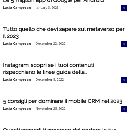
Le 5 migliori app di Google per Android
k
Lucia Campesan
-
January 3, 2023
0
e
Tutto quello che devi sapere sul metaverso per
t
il 2023
Lucia Campesan
-
December 22, 2022
0
i
n
Instagram: scopri se i tuoi contenuti
g
rispecchiano le linee guida della...
Lucia Campesan
-
December 8, 2022
0
I
t
5 consigli per dominare il mobile CRM nel 2023
Lucia Campesan
-
November 25, 2022
a
0
l