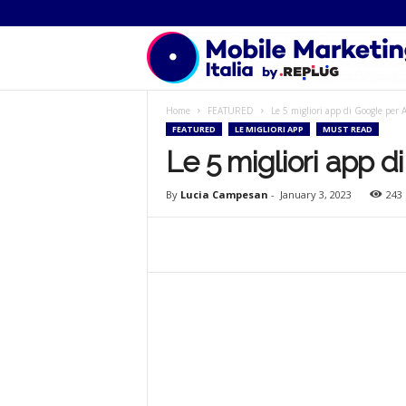
Home
FEATURED
Le 5 migliori app di Google per 
FEATURED
LE MIGLIORI APP
MUST READ
Le 5 migliori app d
By
Lucia Campesan
-
January 3, 2023
243