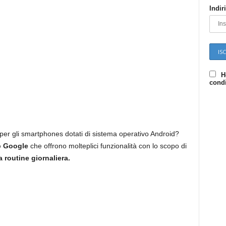
Indir
M
a
H
condi
r
k
 per gli smartphones dotati di sistema operativo Android?
p Google
che offrono molteplici funzionalità con lo scopo di
 routine giornaliera.
e
t