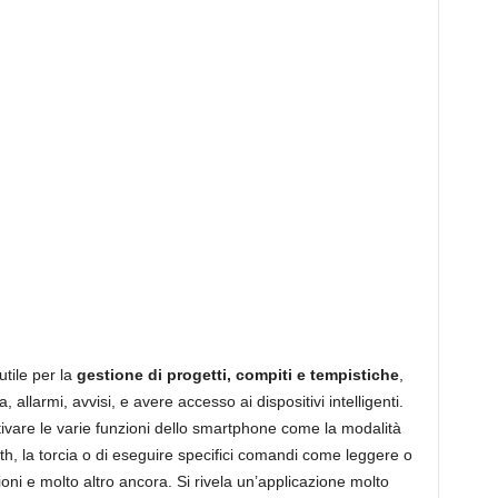
i
n
g
I
t
utile per la
gestione di progetti, compiti e tempistiche
,
a
larmi, avvisi, e avere accesso ai dispositivi intelligenti.
ttivare le varie funzioni dello smartphone come la modalità
th, la torcia o di eseguire specifici comandi come leggere o
l
oni e molto altro ancora. Si rivela un’applicazione molto