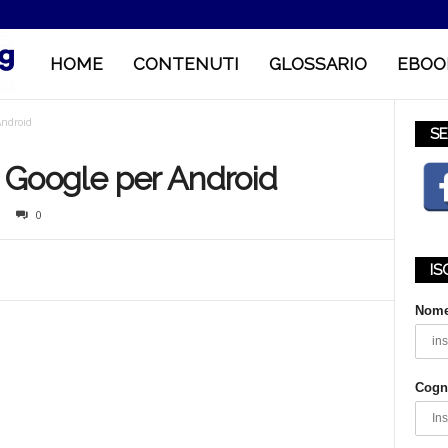
HOME
CONTENUTI
GLOSSARIO
EBOO
M
Android
o
SE
i Google per Android
b
0
IS
i
Nom
l
Cog
e