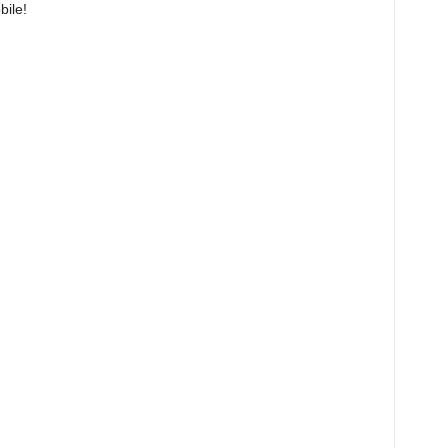
bile!
i
a