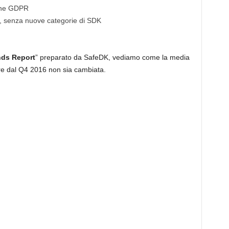
ione GDPR
o, senza nuove categorie di SDK
i
ds Report
” preparato da SafeDK, vediamo come la media
a
re dal Q4 2016 non sia cambiata.