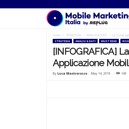
Home
STRATEGIA
ANALISI & DATI
La Guida agl
STRATEGIA
ANALISI & DATI
MUST READ
RISO
[INFOGRAFICA] La 
Applicazione Mobi
By
Luca Mastrorocco
-
May 14, 2019
169