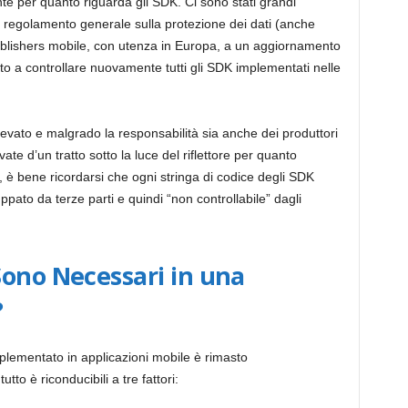
te per quanto riguarda gli SDK. Ci sono stati grandi
i
 regolamento generale sulla protezione dei dati (anche
 publishers mobile, con utenza in Europa, a un aggiornamento
tto a controllare nuovamente tutti gli SDK implementati nelle
n
levato e malgrado la responsabilità sia anche dei produttori
g
vate d’un tratto sotto la luce del riflettore per quanto
ti, è bene ricordarsi che ogni stringa di codice degli SDK
I
ato da terze parti e quindi “non controllabile” dagli
t
Sono Necessari in una
?
a
plementato in applicazioni mobile è rimasto
tto è riconducibili a tre fattori:
l