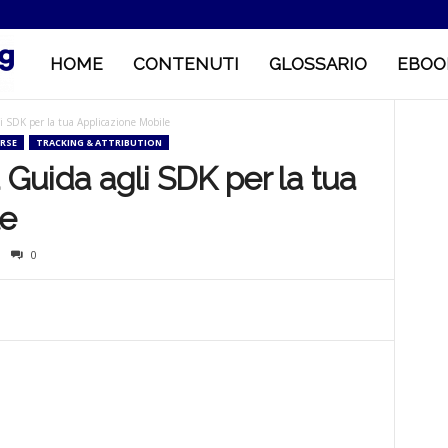
HOME
CONTENUTI
GLOSSARIO
EBOO
M
i SDK per la tua Applicazione Mobile
o
RSE
TRACKING & ATTRIBUTION
Guida agli SDK per la tua
b
le
0
i
l
e