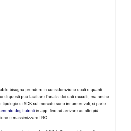
M
a
r
k
obile bisogna prendere in considerazione quali e quanti
e
i questi può facilitare l’analisi dei dati raccolti, ma anche
Le tipologie di SDK sul mercato sono innumerevoli, si parte
amento degli utenti
in app, fino ad arrivare ad altri più
t
zione e massimizzare l’ROI.