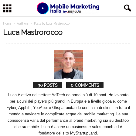
M
Home
Authors
Posts by Luca Mastrorocco
Luca Mastrorocco
o
b
i
l
30 POSTS
0 COMMENTS
e
Luca è attivo nel settore AdTech da ormai più di 10 anni. Ha lavorato
per alcuni dei players più grandi in Europa e a livello globale, come
M
Fyber, AppLift, YouAppi e Glispa, aiutando centinaia di clienti in tutto il
mondo a navigare le complicate acque del mobile marketing. La sua
a
conoscenza varia dal performance al brand marketing sia su desktop
che su mobile. Luca è anche un business e sales coach ed è
r
fondatore del sito MyStartupLand.