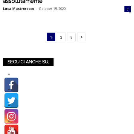
assolutamente
Luca Mastrorocco
-
October 15, 2020
0
1
2
3
SEGUICI ANCHE SU: