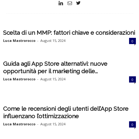
k
e
Scelta di un MMP: fattori chiave e considerazioni
t
Luca Mastrorocco
-
August 15, 2024
0
i
n
Guida agli App Store alternativi: nuove
opportunità per il marketing delle...
g
Luca Mastrorocco
-
August 15, 2024
0
I
t
Come le recensioni degli utenti dell’App Store
influenzano l’ottimizzazione
a
Luca Mastrorocco
-
August 15, 2024
0
l