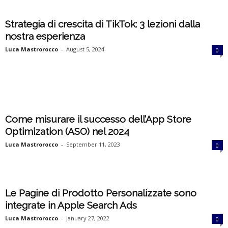
i
Strategia di crescita di TikTok: 3 lezioni dalla
a
nostra esperienza
Luca Mastrorocco
-
August 5, 2024
0
Come misurare il successo dell’App Store
Optimization (ASO) nel 2024
Luca Mastrorocco
-
September 11, 2023
0
Le Pagine di Prodotto Personalizzate sono
integrate in Apple Search Ads
Luca Mastrorocco
-
January 27, 2022
0