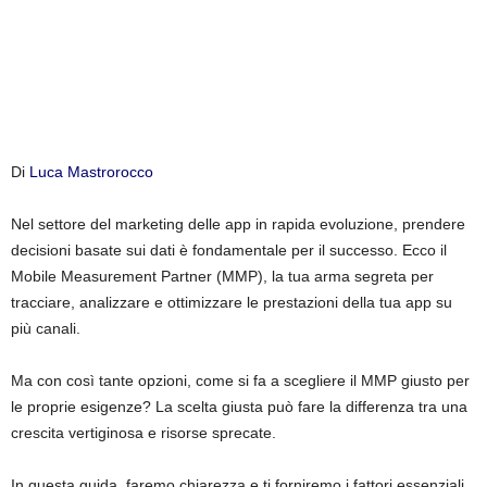
k
e
t
i
Di
Luca Mastrorocco
n
Nel settore del marketing delle app in rapida evoluzione, prendere
decisioni basate sui dati è fondamentale per il successo. Ecco il
g
Mobile Measurement Partner (MMP), la tua arma segreta per
tracciare, analizzare e ottimizzare le prestazioni della tua app su
I
più canali.
t
Ma con così tante opzioni, come si fa a scegliere il MMP giusto per
le proprie esigenze? La scelta giusta può fare la differenza tra una
a
crescita vertiginosa e risorse sprecate.
l
In questa guida, faremo chiarezza e ti forniremo i fattori essenziali