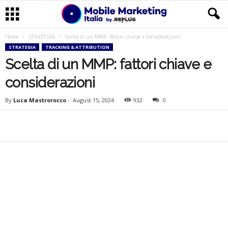
Home
STRATEGIA
Scelta di un MMP: fattori chiave e considerazioni
M
STRATEGIA
TRACKING & ATTRIBUTION
Scelta di un MMP: fattori chiave e
o
considerazioni
b
By
Luca Mastrorocco
-
August 15, 2024
932
0
i
l
e
M
a
r