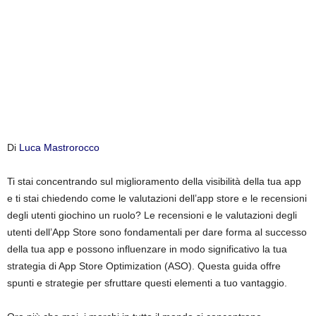
k
e
t
i
n
Di
Luca Mastrorocco
g
Ti stai concentrando sul miglioramento della visibilità della tua app
e ti stai chiedendo come le valutazioni dell’app store e le recensioni
I
degli utenti giochino un ruolo? Le recensioni e le valutazioni degli
utenti dell’App Store sono fondamentali per dare forma al successo
t
della tua app e possono influenzare in modo significativo la tua
a
strategia di App Store Optimization (ASO). Questa guida offre
spunti e strategie per sfruttare questi elementi a tuo vantaggio.
l