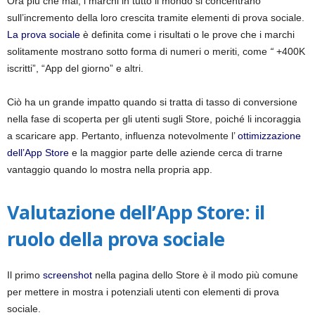
Ora più che mai, i marchi in tutto il mondo si concentrano
i
sull’incremento della loro crescita tramite elementi di prova sociale.
La prova sociale
è definita come i risultati o le prove che i marchi
a
solitamente mostrano sotto forma di numeri o meriti, come
“
+400K
iscritti”, “App del giorno” e altri.
Ciò ha un grande impatto quando si tratta di tasso di conversione
nella fase di scoperta per gli utenti sugli Store, poiché li incoraggia
a scaricare app. Pertanto, influenza notevolmente l’
ottimizzazione
dell’App Store
e la maggior parte delle aziende cerca di trarne
vantaggio quando lo mostra nella propria app.
Valutazione dell’App Store: il
ruolo della prova sociale
Il primo
screenshot
nella pagina dello Store è il modo più comune
per mettere in mostra i potenziali utenti con elementi di prova
sociale.