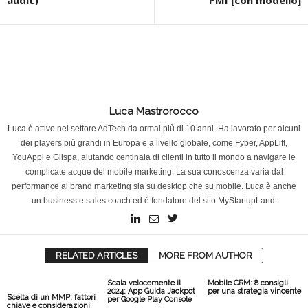
audit)
PMI [con modello]
Luca Mastrorocco
Luca è attivo nel settore AdTech da ormai più di 10 anni. Ha lavorato per alcuni
dei players più grandi in Europa e a livello globale, come Fyber, AppLift,
YouAppi e Glispa, aiutando centinaia di clienti in tutto il mondo a navigare le
complicate acque del mobile marketing. La sua conoscenza varia dal
performance al brand marketing sia su desktop che su mobile. Luca è anche
un business e sales coach ed è fondatore del sito MyStartupLand.
RELATED ARTICLES
MORE FROM AUTHOR
Scala velocemente il
Mobile CRM: 8 consigli
2024: App Guida Jackpot
per una strategia vincente
Scelta di un MMP: fattori
per Google Play Console
chiave e considerazioni