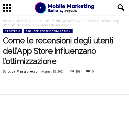
Home
STRATEGIA
ASO - APP STORE OPTIMIZATION
Come le recensioni degli
M
utenti dell’App Store influenzano l’ottimizzazione
STRATEGIA
ASO - APP STORE OPTIMIZATION
o
Come le recensioni degli utenti
b
dell’App Store influenzano
l’ottimizzazione
i
By
Luca Mastrorocco
-
August 15, 2024
199
0
l
e
M
a
r