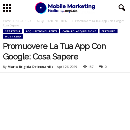
Home
STRATEGIA
ACQUISIZIONE UTENTI
Promuovere La Tua App Con Google:
M
Cosa Sapere
STRATEGIA
ACQUISIZIONE UTENTI
CANALI DI ACQUISIZIONE
FEATURED
o
MUST READ
Promuovere La Tua App Con
b
Google: Cosa Sapere
i
By
Maria Brigida Deleonardis
-
April 26, 2019
187
0
l
e
M
a
r