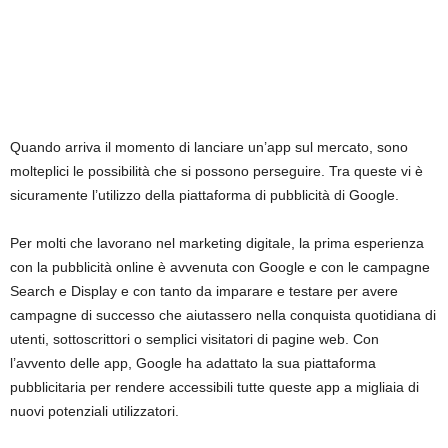
k
e
t
Quando arriva il momento di lanciare un’app sul mercato, sono
i
molteplici le possibilità che si possono perseguire.
Tra queste vi è
sicuramente l’utilizzo della piattaforma di pubblicità di Google.
n
Per molti che lavorano nel marketing digitale, la prima esperienza
g
con la pubblicità online è avvenuta con Google e con le campagne
I
Search e Display e con tanto da imparare e testare per avere
campagne di successo che aiutassero nella conquista quotidiana di
t
utenti, sottoscrittori o semplici visitatori di pagine web. Con
l’avvento delle app, Google ha adattato la sua piattaforma
a
pubblicitaria per rendere accessibili tutte queste app a migliaia di
nuovi potenziali utilizzatori.
l