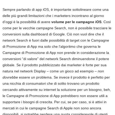
Sempre parlando di app iOS, è importante sottolineare come una
delle più grandi limitazioni che i marketers incontrano al giorno
d’oggi è la possibilità di avere
volume per le campagne iOS
. Così
come per le vecchie campagne Search, non è possibile tracciare le
conversioni sulla dashboard di Google. Ciò non vuol dire che il
network Search è fuori dalle possibilità di target con le Campagne
di Promozione di App ma solo che l’algoritmo che governa le
Campagne di Promozione di App non prende in considerazione la
conversioni “di valore” del network Search diminuendone il potere
globale.
Se il prodotto pubblicizzato dai marketer è forte per sua
natura nel network Display – come un gioco ad esempio –
non
dovrebbe
essere un problema. Se invece il prodotto è perfetto per
una nicchia di consumatori che di solito trovano un prodotto
cercando attivamente su internet la soluzione per un bisogno, beh,
le Campagne di Promozione di App potrebbero non essere utili a
supportare i bisogni di crescita. Per cui, se per caso, si è attivi in
mercati in cui le campagne Search di Apple non sono ancora
disponibili, si potrebbe perdere una quota considerevole di utenti.