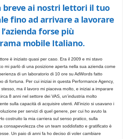
i
breve ai nostri lettori il tuo
le fino ad arrivare a lavorare
n
l’azienda forse più
rama mobile Italiano.
g
tore è iniziato quasi per caso. Era il 2009 e mi stavo
 mi parlò di una posizione aperta nella sua azienda come
I
perienza di un laboratorio di 10 ore su AdWords fatto
po di fortuna. Per cui iniziai in questa Performance Agency,
tesso, ma il lavoro mi piaceva molto, e iniziai a imparare
t
irca 8 anni nel settore dei VAS, un’industria molto
e sulla capacità di acquisire utenti. All’inizio si usavano i
a
oluzione per servizi di quel genere, per cui ho avuto la
 Ho costruito la mia carriera sul senso pratico, sulla
ulla consapevolezza che un team soddisfatto e gratificato è
l
lesse. Un paio di anni fa ho deciso di voler cambiare