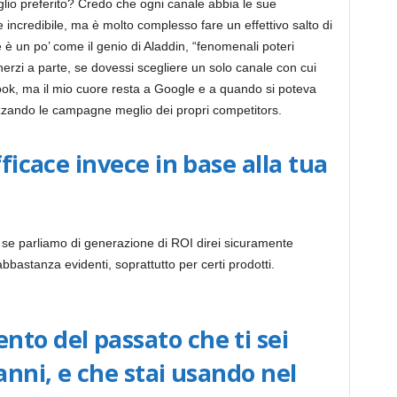
iglio preferito? Credo che ogni canale abbia le sue
 incredibile, ma è molto complesso fare un effettivo salto di
e è un po’ come il genio di Aladdin, “fenomenali poteri
herzi a parte, se dovessi scegliere un solo canale con cui
book, ma il mio cuore resta a Google e a quando si poteva
izzando le campagne meglio dei propri competitors.
fficace invece in base alla tua
 se parliamo di generazione di ROI direi sicuramente
abbastanza evidenti, soprattutto per certi prodotti.
to del passato che ti sei
anni, e che stai usando nel