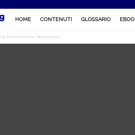
HOME
CONTENUTI
GLOSSARIO
EBOO
M
ting: Riccardo Bianchetta – Bending Spoons
o
b
i
l
e