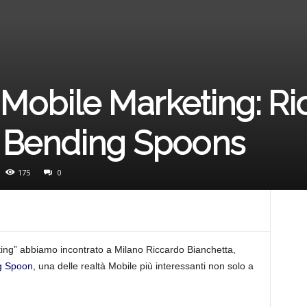
M
a
l Mobile Marketing: R
r
– Bending Spoons
k
175
0
e
eting” abbiamo incontrato a Milano Riccardo Bianchetta,
t
g Spoon
, una delle realtà Mobile più interessanti non solo a