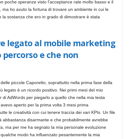
n poche speranze visto l’acceptance rate molto basso e il
, ma ho avuto la fortuna di trovare un ambiente in cui le
i
a sostanza che ero in grado di dimostrare è stata
a
re legato al mobile marketing
o percorso e che non
delle piccole Caporetto, soprattutto nella prima fase della
ù legato è un ricordo positivo. Nei primi mesi del mio
r di AdWords per piegarlo a quello che nella mia testa
e avevo aperto per la prima volta 3 mesi prima
tte le creatività con cui tenere traccia dei vari KPIs. Un file
ità abbastanza disarmante e che probabilmente avrebbe
 fa, ma per me ha segnato la mia personale evoluzione
 in qualche modo ha influenzato pesantemente la mia