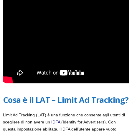
i
a
Cosa è il LAT – Limit Ad Tracking?
Limit Ad Tracking (LAT) è una funzione che consente agli utenti di
scegliere di non avere un
IDFA
(Identify for Advertisers). Con
questa impostazione abilitata, l’IDFA dell’utente appare vuoto