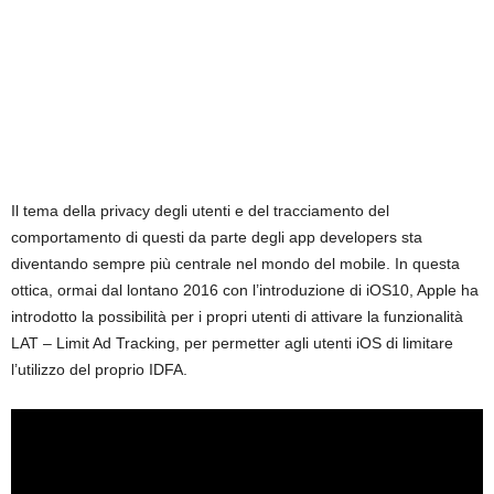
k
e
t
i
Il tema della privacy degli utenti e del tracciamento del
n
comportamento di questi da parte degli app developers sta
diventando sempre più centrale nel mondo del mobile. In questa
g
ottica, ormai dal lontano 2016 con l’introduzione di iOS10, Apple ha
introdotto la possibilità per i propri utenti di attivare la funzionalità
I
LAT – Limit Ad Tracking, per permetter agli utenti iOS di limitare
t
l’utilizzo del proprio IDFA.
a
l