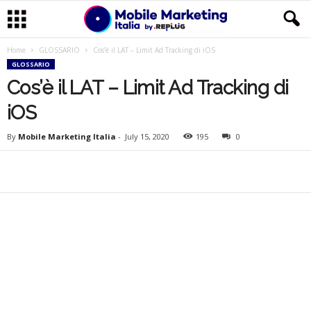
Home
GLOSSARIO
Cos’è il LAT – Limit Ad Tracking di iOS
M
GLOSSARIO
Cos’è il LAT – Limit Ad Tracking di
o
iOS
b
By
Mobile Marketing Italia
-
July 15, 2020
195
0
i
l
e
M
a
r