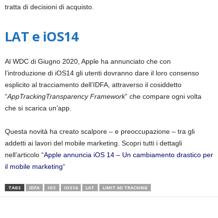
tratta di decisioni di acquisto.
LAT e iOS14
Al WDC di Giugno 2020, Apple ha annunciato che con
l’introduzione di iOS14 gli utenti dovranno dare il loro consenso
esplicito al tracciamento dell’IDFA, attraverso il cosiddetto
“
AppTrackingTransparency Framework
” che compare ogni volta
che si scarica un’app.
Questa novità ha creato scalpore – e preoccupazione – tra gli
addetti ai lavori del mobile marketing. Scopri tutti i dettagli
nell’articolo “
Apple annuncia iOS 14 – Un cambiamento drastico per
il mobile marketing
“
TAGS
IDFA
IOS
IOS14
LAT
LIMIT AD TRACKING