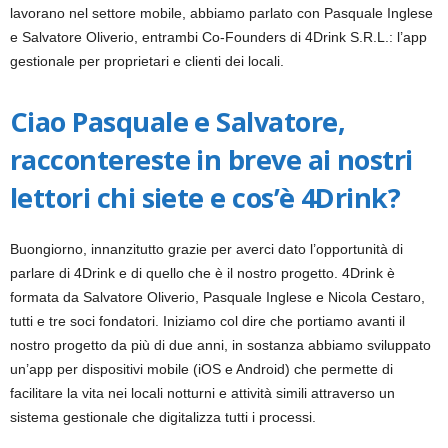
lavorano nel settore mobile, abbiamo parlato con Pasquale Inglese
k
e Salvatore Oliverio, entrambi Co-Founders di 4Drink S.R.L.: l’app
gestionale per proprietari e clienti dei locali.
e
t
Ciao Pasquale e Salvatore,
raccontereste in breve ai nostri
i
lettori chi siete e cos’è 4Drink?
n
g
Buongiorno, innanzitutto grazie per averci dato l’opportunità di
parlare di 4Drink e di quello che è il nostro progetto. 4Drink è
I
formata da Salvatore Oliverio, Pasquale Inglese e Nicola Cestaro,
tutti e tre soci fondatori. Iniziamo col dire che portiamo avanti il
t
nostro progetto da più di due anni, in sostanza abbiamo sviluppato
un’app per dispositivi mobile (iOS e Android) che permette di
a
facilitare la vita nei locali notturni e attività simili attraverso un
sistema gestionale che digitalizza tutti i processi.
l