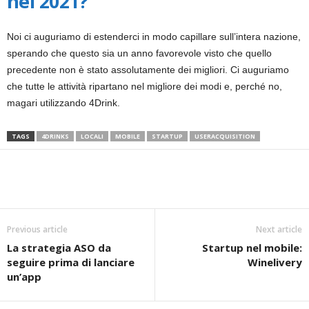
nel 2021?
Noi ci auguriamo di estenderci in modo capillare sull’intera nazione,
sperando che questo sia un anno favorevole visto che quello
precedente non è stato assolutamente dei migliori. Ci auguriamo
che tutte le attività ripartano nel migliore dei modi e, perché no,
magari utilizzando 4Drink.
TAGS
4DRINKS
LOCALI
MOBILE
STARTUP
USERACQUISITION
Previous article
Next article
La strategia ASO da
Startup nel mobile:
seguire prima di lanciare
Winelivery
un’app