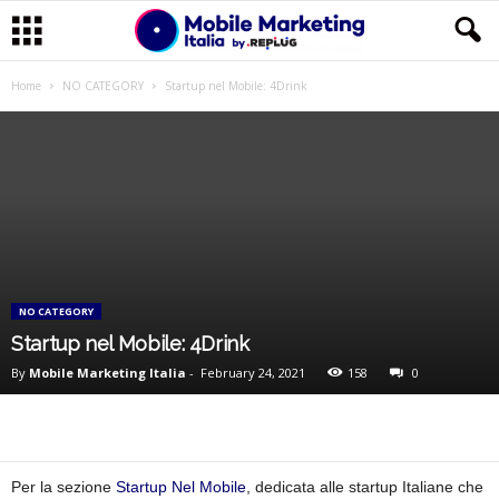
M
Home
NO CATEGORY
Startup nel Mobile: 4Drink
o
b
i
l
NO CATEGORY
e
Startup nel Mobile: 4Drink
By
Mobile Marketing Italia
-
February 24, 2021
158
0
M
a
r
Per la sezione
Startup Nel Mobile
, dedicata alle startup Italiane che