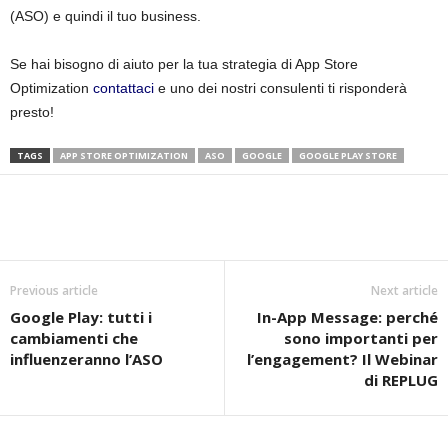
(ASO) e quindi il tuo business.
Se hai bisogno di aiuto per la tua strategia di App Store
Optimization
contattaci
e uno dei nostri consulenti ti risponderà
presto!
TAGS
APP STORE OPTIMIZATION
ASO
GOOGLE
GOOGLE PLAY STORE
Previous article
Next article
Google Play: tutti i
In-App Message: perché
cambiamenti che
sono importanti per
influenzeranno l’ASO
l’engagement? Il Webinar
di REPLUG