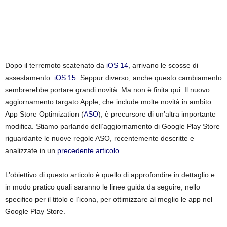
k
e
t
Dopo il terremoto scatenato da
iOS 14
, arrivano le scosse di
assestamento:
iOS 15
. Seppur diverso, anche questo cambiamento
i
sembrerebbe portare grandi novità. Ma non è finita qui. Il nuovo
n
aggiornamento targato Apple, che include molte novità in ambito
App Store Optimization (
ASO
), è precursore di un’altra importante
g
modifica. Stiamo parlando dell’aggiornamento di Google Play Store
riguardante le nuove regole ASO, recentemente descritte e
I
analizzate in un
precedente articolo
.
t
L’obiettivo di questo articolo è quello di approfondire in dettaglio e
in modo pratico quali saranno le linee guida da seguire, nello
a
specifico per il titolo e l’icona, per ottimizzare al meglio le app nel
Google Play Store.
l