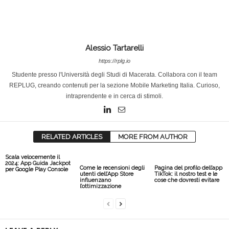
Alessio Tartarelli
https://rplg.io
Studente presso l'Università degli Studi di Macerata. Collabora con il team
REPLUG, creando contenuti per la sezione Mobile Marketing Italia. Curioso,
intraprendente e in cerca di stimoli.
RELATED ARTICLES
MORE FROM AUTHOR
Scala velocemente il
2024: App Guida Jackpot
Come le recensioni degli
Pagina del profilo dell’app
per Google Play Console
utenti dell’App Store
TikTok: il nostro test e le
influenzano
cose che dovresti evitare
l’ottimizzazione