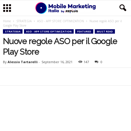
Home
STRATEGIA
ASO - APP STORE OPTIMIZATION
Nuove regole ASO per il
M
Google Play Store
STRATEGIA
ASO - APP STORE OPTIMIZATION
FEATURED
MUST READ
o
Nuove regole ASO per il Google
b
Play Store
i
By
Alessio Tartarelli
-
September 16, 2021
147
0
l
e
M
a
r