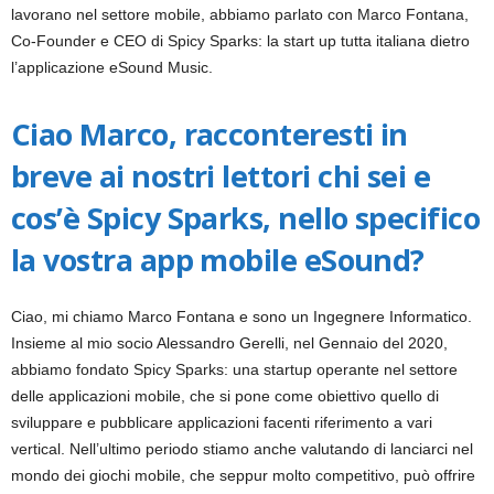
lavorano nel settore mobile, abbiamo parlato con Marco Fontana,
k
Co-Founder e CEO di Spicy Sparks: la start up tutta italiana dietro
l’applicazione eSound Music.
e
t
Ciao Marco, racconteresti in
breve ai nostri lettori chi sei e
i
cos’è Spicy Sparks, nello specifico
n
la vostra app mobile eSound?
g
I
Ciao, mi chiamo Marco Fontana e sono un Ingegnere Informatico.
Insieme al mio socio Alessandro Gerelli, nel Gennaio del 2020,
t
abbiamo fondato Spicy Sparks: una startup operante nel settore
delle applicazioni mobile, che si pone come obiettivo quello di
a
sviluppare e pubblicare applicazioni facenti riferimento a vari
vertical. Nell’ultimo periodo stiamo anche valutando di lanciarci nel
l
mondo dei giochi mobile, che seppur molto competitivo, può offrire