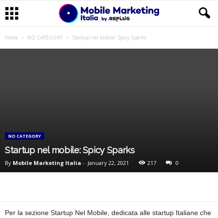
M
Home
NO CATEGORY
Startup nel mobile: Spicy Sparks
o
b
i
l
NO CATEGORY
e
Startup nel mobile: Spicy Sparks
By
Mobile Marketing Italia
-
January 22, 2021
217
0
M
a
r
Per la sezione Startup Nel Mobile, dedicata alle startup Italiane che