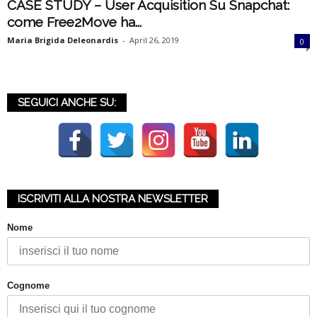
CASE STUDY – User Acquisition Su Snapchat:
i
come Free2Move ha...
Maria Brigida Deleonardis
-
April 26, 2019
a
0
SEGUICI ANCHE SU:
ISCRIVITI ALLA NOSTRA NEWSLETTER
Nome
Cognome