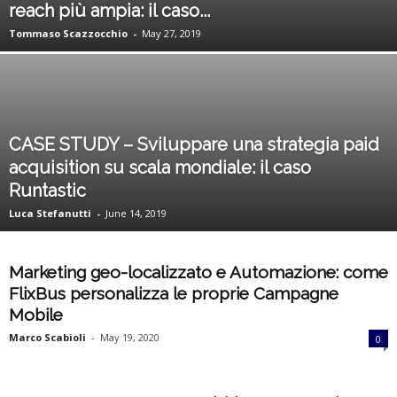
reach più ampia: il caso...
k
Tommaso Scazzocchio
-
May 27, 2019
e
t
i
CASE STUDY – Sviluppare una strategia paid
acquisition su scala mondiale: il caso
n
Runtastic
Luca Stefanutti
-
June 14, 2019
g
I
Marketing geo-localizzato e Automazione: come
FlixBus personalizza le proprie Campagne
t
Mobile
a
Marco Scabioli
-
May 19, 2020
0
l