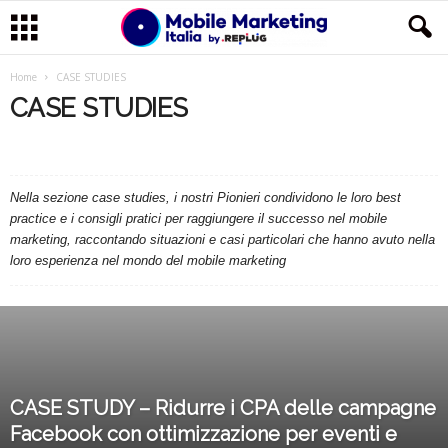
M
Home
CASE STUDIES
CASE STUDIES
o
CASE STUDIES
EVENTI
FEATURED
GLOSSARIO
b
LE MIGLIORI APP
MUST READ
NEWS & INSIGHTS
NO CATEGORY
PRODOTTO
RISORSE
STRATEGIA
Nella sezione case studies, i nostri Pionieri condividono le loro best
i
practice e i consigli pratici per raggiungere il successo nel mobile
marketing, raccontando situazioni e casi particolari che hanno avuto nella
l
loro esperienza nel mondo del mobile marketing
e
M
a
CASE STUDY – Ridurre i CPA delle campagne
r
Facebook con ottimizzazione per eventi e