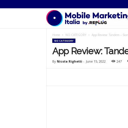
Home
NO CATEGORY
App Review: Tandem – Scamb
NO CATEGORY
App Review: Tandem
By
Nicola Righetti
-
June 15, 2022
247