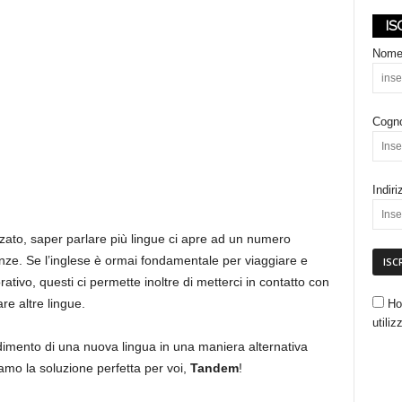
IS
M
Nom
a
Cogn
r
Indir
k
ato, saper parlare più lingue ci apre ad un numero
ze. Se l’inglese è ormai fondamentale per viaggiare e
ativo, questi ci permette inoltre di metterci in contatto con
e
re altre lingue.
Ho
utiliz
t
ndimento di una nuova lingua in una maniera alternativa
tiamo la soluzione perfetta per voi,
Tandem
!