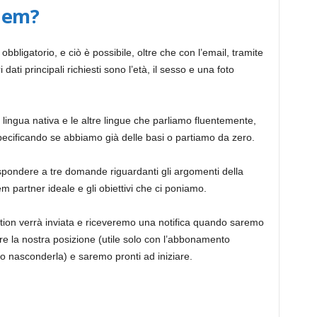
i
dem?
bbligatorio, e ciò è possibile, oltre che con l’email, tramite
n
ati principali richiesti sono l’età, il sesso e una foto
g
lingua nativa e le altre lingue che parliamo fluentemente,
pecificando se abbiamo già delle basi o partiamo da zero.
I
ispondere a tre domande riguardanti gli argomenti della
m partner ideale e gli obiettivi che ci poniamo.
t
ication verrà inviata e riceveremo una notifica quando saremo
e la nostra posizione (utile solo con l’abbonamento
a
 nasconderla) e saremo pronti ad iniziare.
l