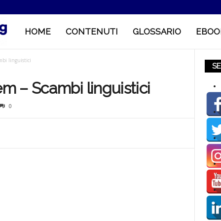
HOME
CONTENUTI
GLOSSARIO
EBOO
M
i linguistici
o
SE
 – Scambi linguistici
b
0
i
l
e