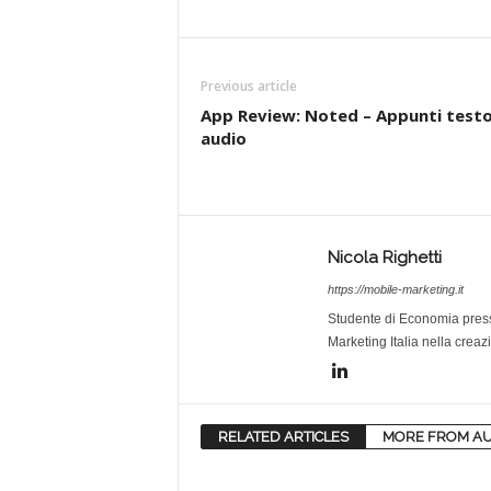
Previous article
App Review: Noted – Appunti testo
audio
Nicola Righetti
https://mobile-marketing.it
Studente di Economia pres
Marketing Italia nella creaz
RELATED ARTICLES
MORE FROM A