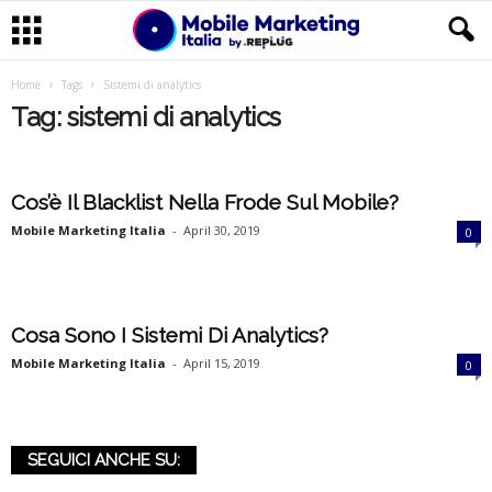
M
Home
Tags
Sistemi di analytics
Tag: sistemi di analytics
o
b
Cos’è Il Blacklist Nella Frode Sul Mobile?
i
Mobile Marketing Italia
-
April 30, 2019
0
l
e
Cosa Sono I Sistemi Di Analytics?
Mobile Marketing Italia
-
April 15, 2019
0
M
a
SEGUICI ANCHE SU:
r