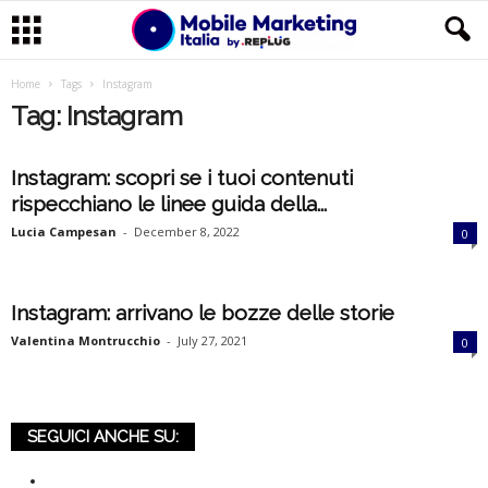
M
Home
Tags
Instagram
Tag: Instagram
o
Instagram: scopri se i tuoi contenuti
b
rispecchiano le linee guida della...
i
Lucia Campesan
-
December 8, 2022
0
l
Instagram: arrivano le bozze delle storie
e
Valentina Montrucchio
-
July 27, 2021
0
M
a
SEGUICI ANCHE SU:
r