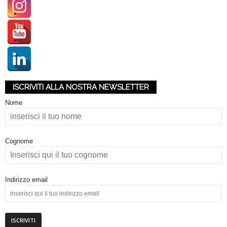
k
e
t
i
ISCRIVITI ALLA NOSTRA NEWSLETTER
n
Nome
g
Cognome
I
t
Indirizzo email
a
l