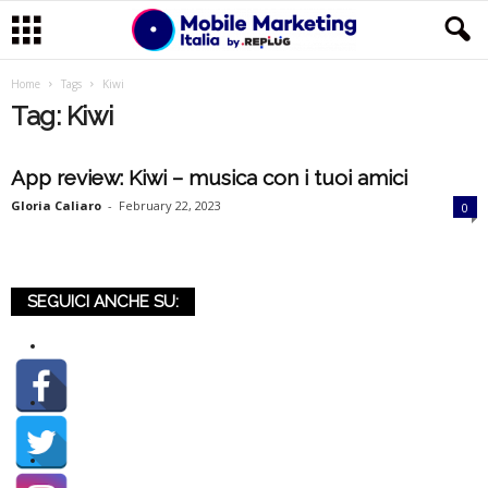
M
Home
Tags
Kiwi
Tag: Kiwi
o
App review: Kiwi – musica con i tuoi amici
b
Gloria Caliaro
-
February 22, 2023
0
i
l
SEGUICI ANCHE SU:
e
M
a
r