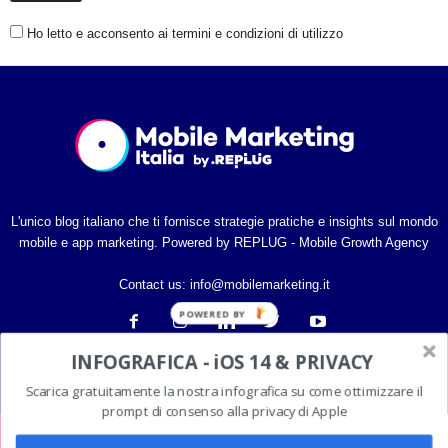
i
Ho letto e acconsento ai termini e condizioni di utilizzo
a
L'unico blog italiano che ti fornisce strategie pratiche e insights sul mondo
mobile e app marketing. Powered by REPLUG - Mobile Growth Agency
Contact us:
info@mobilemarketing.it
POWERED BY
INFOGRAFICA - iOS 14 & PRIVACY
Scarica gratuitamente la nostra infografica su come ottimizzare il
prompt di consenso alla privacy di Apple
PRIVACY