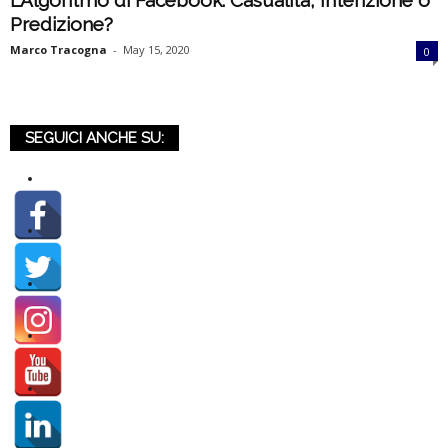
L’Algoritmo di Facebook: Casualità, Intenzione o
Predizione?
k
Marco Tracogna
-
May 15, 2020
0
e
t
SEGUICI ANCHE SU:
i
n
g
I
t
a
l