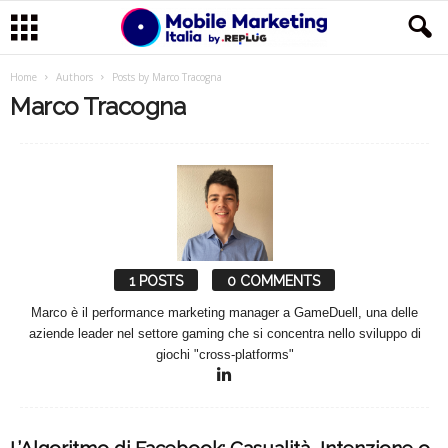
M
Home
Authors
Posts by Marco Tracogna
Marco Tracogna
o
b
i
l
1 POSTS
0 COMMENTS
e
Marco è il performance marketing manager a GameDuell, una delle
aziende leader nel settore gaming che si concentra nello sviluppo di
M
giochi "cross-platforms"
a
r