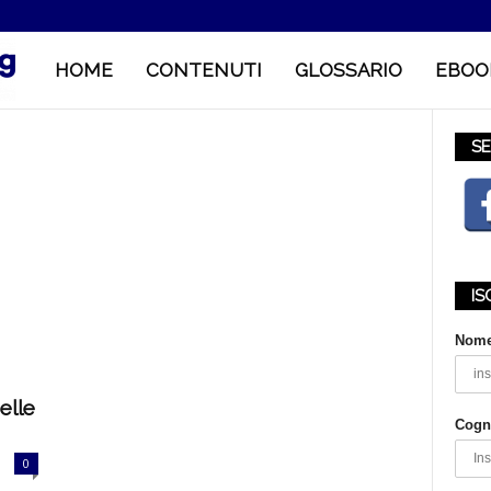
HOME
CONTENUTI
GLOSSARIO
EBOO
M
o
SE
b
IS
i
Nom
l
elle
Cog
e
0