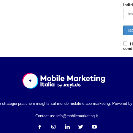
Indir
M
a
H
condi
r
k
e
isce strategie pratiche e insights sul mondo mobile e app marketing. Powere
t
Contact us:
info@mobilemarketing.it