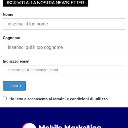
ISCRIVITI ALLA NOSTRA NEWSLETTER
k
Nome
e
t
Cognome
i
n
Indirizzo email
g
I
t
Ho letto e acconsento ai termini e condizioni di utilizzo
a
l